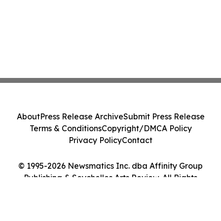
About
Press Release Archive
Submit Press Release
Terms & Conditions
Copyright/DMCA Policy
Privacy Policy
Contact
© 1995-2026 Newsmatics Inc. dba Affinity Group
Publishing & Seychelles Arts Review. All Rights
Reserved.
Cookie Settings / Your Privacy Choices